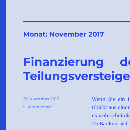
Monat:
November 2017
Finanzierung 
Teilungsversteig
Veröffentlicht
26. November 2017
Wenn Sie ein H
am
zu
9 Kommentare
Objekt aus eine
Finanzierung
es wahrscheinli
des
Da Banken sich 
Gebots