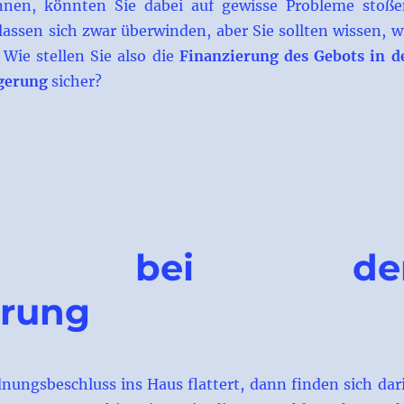
nnen, könnten Sie dabei auf gewisse Probleme stoße
lassen sich zwar überwinden, aber Sie sollten wissen, w
 Wie stellen Sie also die
Finanzierung des Gebots in d
igerung
sicher?
es Gebots in der Teilungsversteigerung“
ahme bei de
erung
ungsbeschluss ins Haus flattert, dann finden sich dar