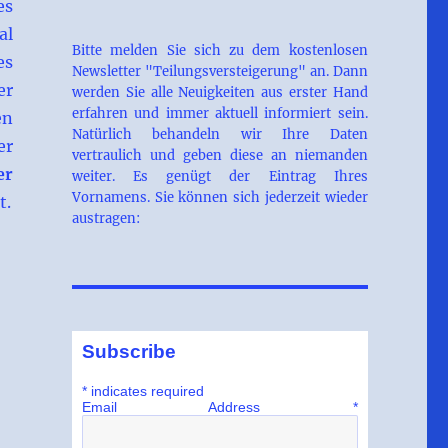
es
al
Bitte melden Sie sich zu dem kostenlosen
es
Newsletter "Teilungsversteigerung" an. Dann
er
werden Sie alle Neuigkeiten aus erster Hand
erfahren und immer aktuell informiert sein.
en
Natürlich behandeln wir Ihre Daten
er
vertraulich und geben diese an niemanden
er
weiter. Es genügt der Eintrag Ihres
Vornamens. Sie können sich jederzeit wieder
t.
austragen:
Subscribe
*
indicates required
Email Address
*