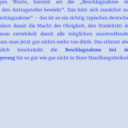
igen Worte, hiermit sei die „Beschlagnahme d
 den Antragsteller bewirkt“. Das hört sich zunächst m
schlagnahme“ – das ist so ein richtig typisches deutsch
iiert damit die Macht der Obrigkeit, den Stiefeltritt d
man entwickelt damit alle möglichen unzutreffend
dass man jetzt gar nichts mehr tun dürfe. Das stimmt ab
chlich beschränkt die
Beschlagnahme bei d
igerung
Sie so gut wie gar nicht in Ihrer Handlungsfreihei
bei der Teilungsversteigerung“