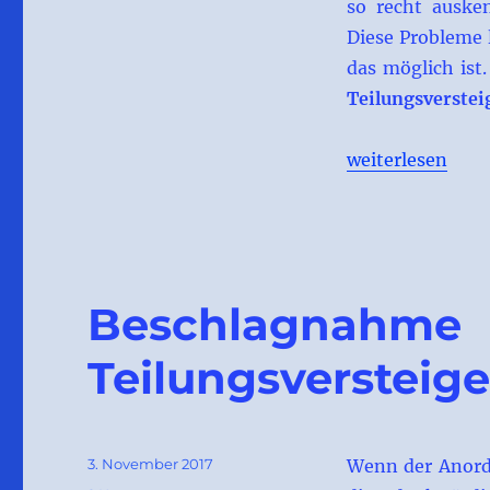
in
so recht auske
der
Diese Probleme 
Teilungsversteigerung
das möglich ist.
Teilungsverste
„Finanzierung d
weiterlesen
Beschlagn
Teilungsversteig
Veröffentlicht
3. November 2017
Wenn der Anordn
am