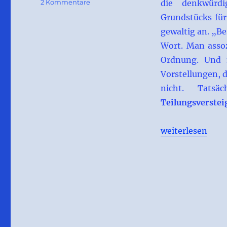
zu
2 Kommentare
die denkwürd
Beschlagnahme
Grundstücks für
bei
gewaltig an. „Be
der
Teilungsversteigerung
Wort. Man assoz
Ordnung. Und 
Vorstellungen, 
nicht. Tatsä
Teilungsverste
„Beschlagnahme 
weiterlesen