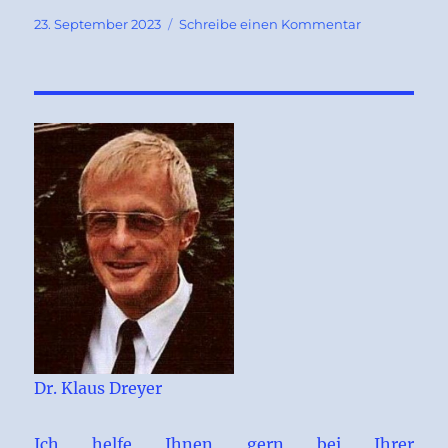
Veröffentlicht
zu
23. September 2023
Schreibe einen Kommentar
am
Teilungsvers
mehrerer
Grundstücke
in
einem
Verfahren
II
Dr. Klaus Dreyer
Ich helfe Ihnen gern bei Ihrer