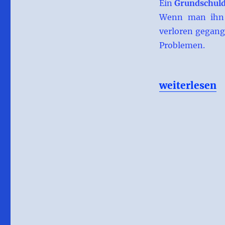
Teilungsversteigerung
Ein
Grundschuld
Wenn man ihn b
verloren gegang
Problemen.
„Grundschuld
weiterlesen