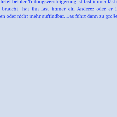
brief bei der Teilungsversteigerung
ist fast immer lästi
raucht, hat ihn fast immer ein Anderer oder er i
en oder nicht mehr auffindbar. Das führt dann zu groß
brief bei der Teilungsversteigerung“