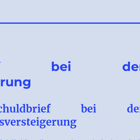
dbrief bei de
erung
schuldbrief bei de
sversteigerung