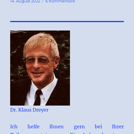
Veröffentlicht
zu
14. August 2022
6 Kommentare
am
Gebot
bei
der
Teilungsversteigerung
nicht
bezahlt
Dr. Klaus Dreyer
Ich helfe Ihnen gern bei Ihrer