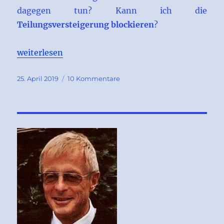
dagegen tun? Kann ich die
Teilungsversteigerung blockieren
?
„Teilungsversteigerung blockieren“
weiterlesen
Veröffentlicht
zu
25. April 2019
10 Kommentare
am
Teilungsversteigerung
blockieren