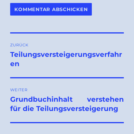
Beitragsnavigation
ZURÜCK
Teilungsversteigerungsverfahr
Vorheriger
Beitrag:
en
WEITER
Grundbuchinhalt verstehen
Nächster
Beitrag:
für die Teilungsversteigerung