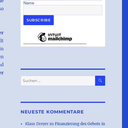
ie
Name
so
er
lt
in
en
nd
er
SUCHEN
Suchen
nach:
NEUESTE KOMMENTARE
Klaus Dreyer
zu
Finanzierung des Gebots in