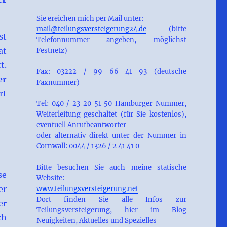
Sie ereichen mich per Mail unter:
mail@teilungsversteigerung24.de
(bitte
st
Telefonnummer angeben, möglichst
at
Festnetz)
t.
Fax: 03222 / 99 66 41 93 (deutsche
er
Faxnummer)
rt
Tel: 040 / 23 20 51 50 Hamburger Nummer,
Weiterleitung geschaltet (für Sie kostenlos),
eventuell Anrufbeantworter
oder alternativ direkt unter der Nummer in
Cornwall: 0044 / 1326 / 2 41 41 0
Bitte besuchen Sie auch meine statische
se
Website:
er
www.teilungsversteigerung.net
Dort finden Sie alle Infos zur
er
Teilungsversteigerung, hier im Blog
ch
Neuigkeiten, Aktuelles und Spezielles