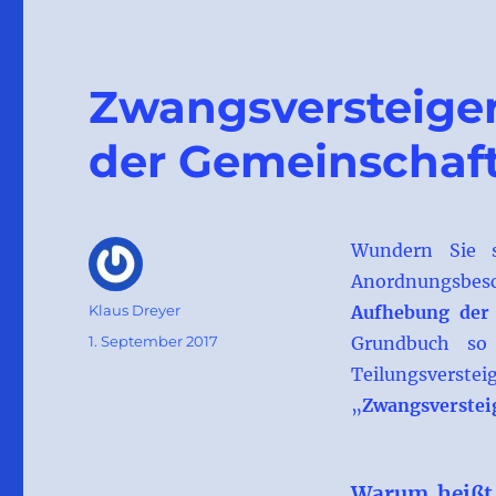
Zwangsversteig
der Gemeinschaf
Wundern Sie s
Anordnungsbesc
Autor
Klaus Dreyer
Aufhebung der
Veröffentlicht
1. September 2017
Grundbuch so 
am
Teilungsverst
„
Zwangsverstei
Warum heißt