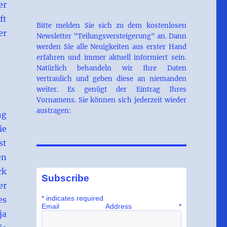
er
ft
Bitte melden Sie sich zu dem kostenlosen
er
Newsletter "Teilungsversteigerung" an. Dann
werden Sie alle Neuigkeiten aus erster Hand
erfahren und immer aktuell informiert sein.
Natürlich behandeln wir Ihre Daten
vertraulich und geben diese an niemanden
weiter. Es genügt der Eintrag Ihres
Vornamens. Sie können sich jederzeit wieder
austragen:
ng
ie
st
en
ck
Subscribe
er
*
indicates required
es
Email Address
*
ja