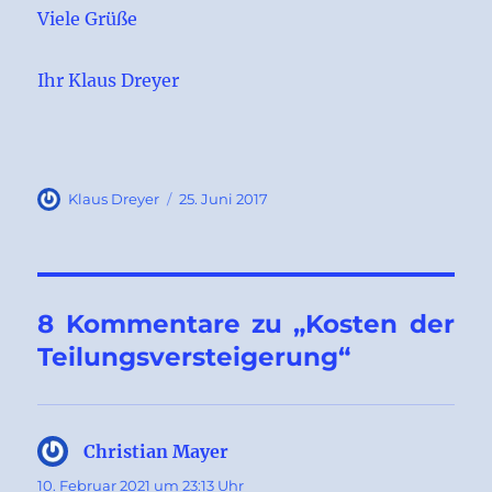
Viele Grüße
Ihr Klaus Dreyer
Autor
Veröffentlicht
Klaus Dreyer
25. Juni 2017
am
8 Kommentare zu „Kosten der
Teilungsversteigerung“
Christian Mayer
sagt:
10. Februar 2021 um 23:13 Uhr