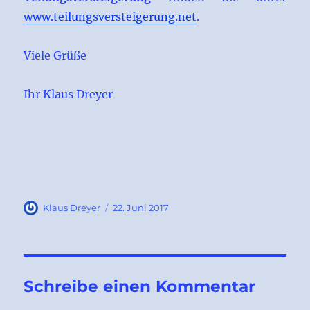
www.teilungsversteigerung.net
.
Viele Grüße
Ihr Klaus Dreyer
Autor
Veröffentlicht
Klaus Dreyer
22. Juni 2017
am
Schreibe einen Kommentar