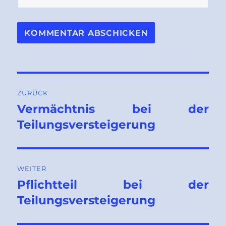
Beitragsnavigation
ZURÜCK
Vermächtnis bei der
Vorheriger
Beitrag:
Teilungsversteigerung
WEITER
Pflichtteil bei der
Nächster
Beitrag:
Teilungsversteigerung