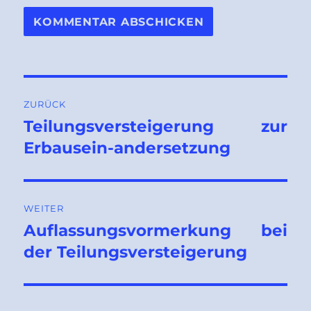
Beitragsnavigation
ZURÜCK
Teilungsversteigerung zur
Vorheriger
Beitrag:
Erbausein-andersetzung
WEITER
Auflassungsvormerkung bei
Nächster
Beitrag:
der Teilungsversteigerung