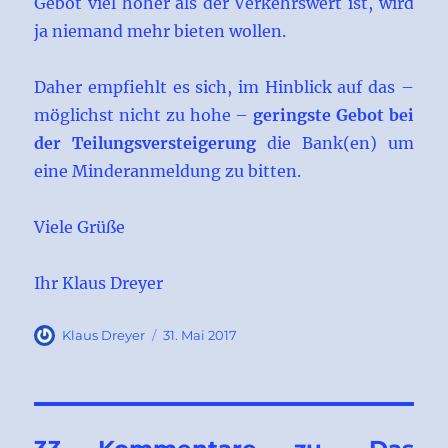
Gebot viel höher als der Verkehrswert ist, wird
ja niemand mehr bieten wollen.
Daher empfiehlt es sich, im Hinblick auf das –
möglichst nicht zu hohe –
geringste Gebot bei
der Teilungsversteigerung
die Bank(en) um
eine Minderanmeldung zu bitten.
Viele Grüße
Ihr Klaus Dreyer
Autor
Veröffentlicht
Klaus Dreyer
31. Mai 2017
am