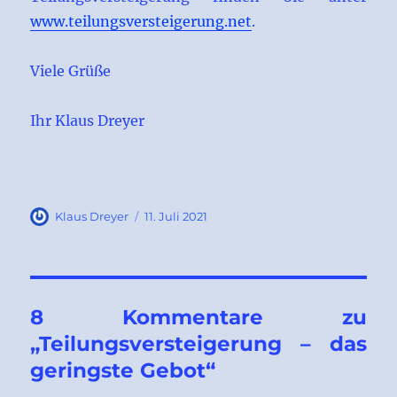
www.teilungsversteigerung.net
.
Viele Grüße
Ihr Klaus Dreyer
Autor
Veröffentlicht
Klaus Dreyer
11. Juli 2021
am
8 Kommentare zu
„Teilungsversteigerung – das
geringste Gebot“