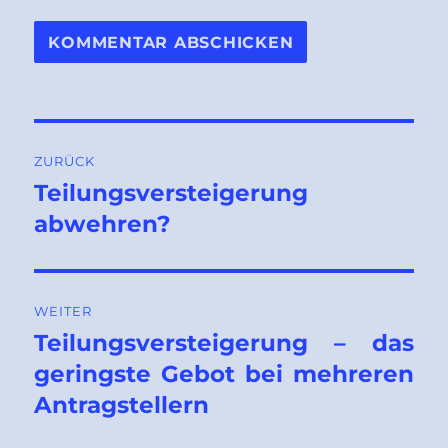
Beitragsnavigation
ZURÜCK
Teilungsversteigerung
Vorheriger
Beitrag:
abwehren?
WEITER
Teilungsversteigerung – das
Nächster
Beitrag:
geringste Gebot bei mehreren
Antragstellern