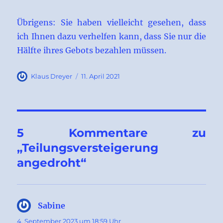
Übrigens: Sie haben vielleicht gesehen, dass
ich Ihnen dazu verhelfen kann, dass Sie nur die
Hälfte ihres Gebots bezahlen müssen.
Autor
Veröffentlicht
Klaus Dreyer
11. April 2021
am
5 Kommentare zu
„Teilungsversteigerung
angedroht“
Sabine
sagt:
4. September 2023 um 18:59 Uhr