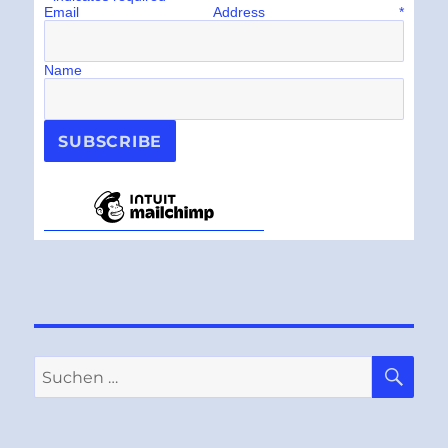
Email Address
*
Name
SU
Suchen
nach: