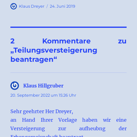
Autor
Veröffentlicht
Klaus Dreyer
24. Juni 2019
am
2 Kommentare zu
„Teilungsversteigerung
beantragen“
Klaus Hillgruber
sagt:
20. September 2022 um 15:26 Uhr
Sehr geehrter Her Dreyer,
an Hand Ihrer Vorlage haben wir eine
Versteigerung zur aufheubng der