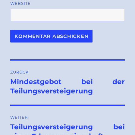
WEBSITE
Beitragsnavigation
ZURÜCK
Mindestgebot bei der
Vorheriger
Beitrag:
Teilungsversteigerung
WEITER
Teilungsversteigerung bei
Nächster
Beitrag: