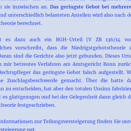
n sie inzwischen an.
Das geringste Gebot bei mehrer
nd unterschiedlich belasteten Anteilen wird also nach d
theorie berechnet.
bt es dazu auch ein BGH-Urteil (V ZB 136/14 v
lches vorschreibt, dass die Niedrigstgebotstheorie 
aran sind die Gerichte also jetzt gebunden. Dieses Urte
n mir betreutes Verfahren am Amtsgericht Bonn zurüc
Rechtspfleger das geringste Gebot falsch aufgestellt. W
ne Zuschlagsbeschwerde gemacht. Über die hatte d
n zu entscheiden, hat aber den totalen Unsinn fabrizier
t es glattgezogen und bei der Gelegenheit dann gleich d
theorie festgeschrieben.
nformationen zur Teilungsversteigerung finden Sie unt
steigerung.net
.