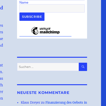
Name
nd
es
es
he
nd
SUCHEN
at
Suchen
nach:
n.
as
ch
er
NEUESTE KOMMENTARE
en
Klaus Dreyer
zu
Finanzierung des Gebots in