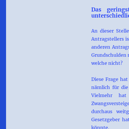
Das gerings
unterschiedli
An dieser Stel
Antragstellers i
anderen Antrags
Grundschulden 
welche nicht?
Diese Frage hat
nämlich für die
Vielmehr ha
Zwangsversteig
durchaus weit
Gesetzgeber hat
könnte.