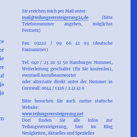
Sie ereichen mich per Mail unter:
mail@teilungsversteigerung24.de
(bitte
Telefonnummer angeben, möglichst
Festnetz)
te
Fax: 03222 / 99 66 41 93 (deutsche
or
Faxnummer)
ie
Tel: 040 / 23 20 51 50 Hamburger Nummer,
er
Weiterleitung geschaltet (für Sie kostenlos),
uf
eventuell Anrufbeantworter
oder alternativ direkt unter der Nummer in
ja
Cornwall: 0044 / 1326 / 2 41 41 0
ja
Bitte besuchen Sie auch meine statische
Website:
www.teilungsversteigerung.net
em
Dort finden Sie alle Infos zur
Teilungsversteigerung, hier im Blog
Neuigkeiten, Aktuelles und Spezielles