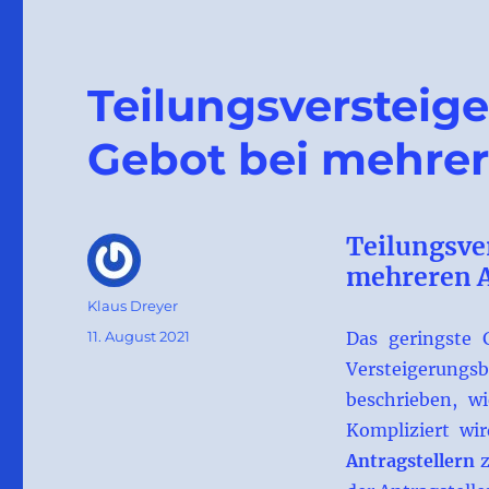
Teilungsversteig
Gebot bei mehrer
Teilungsve
mehreren A
Autor
Klaus Dreyer
Veröffentlicht
11. August 2021
Das geringste G
am
Versteigerungsb
beschrieben, w
Kompliziert wi
Antragstellern
z