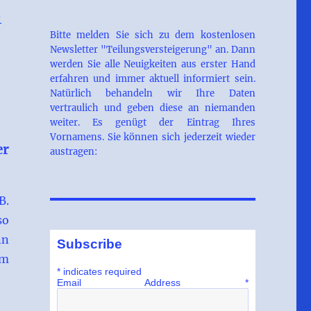
-
Bitte melden Sie sich zu dem kostenlosen
Newsletter "Teilungsversteigerung" an. Dann
werden Sie alle Neuigkeiten aus erster Hand
erfahren und immer aktuell informiert sein.
Natürlich behandeln wir Ihre Daten
vertraulich und geben diese an niemanden
weiter. Es genügt der Eintrag Ihres
Vornamens. Sie können sich jederzeit wieder
er
austragen:
B.
so
nn
Subscribe
em
*
indicates required
Email Address
*