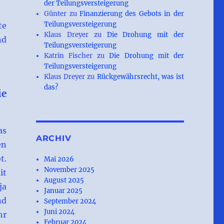
der Teilungsversteigerung
Günter
zu
Finanzierung des Gebots in der
Teilungsversteigerung
te
Klaus Dreyer
zu
Die Drohung mit der
nd
Teilungsversteigerung
Katrin Fischer
zu
Die Drohung mit der
Teilungsversteigerung
Klaus Dreyer
zu
Rückgewährsrecht, was ist
das?
ie
as
ARCHIV
en
t.
Mai 2026
November 2025
it
August 2025
ja
Januar 2025
nd
September 2024
Juni 2024
hr
Februar 2024