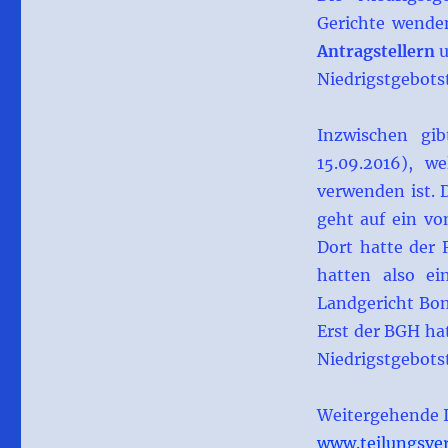
Gerichte wende
Antragstellern
u
Niedrigstgebots
Inzwischen gi
15.09.2016), we
verwenden ist. D
geht auf ein vo
Dort hatte der 
hatten also ei
Landgericht Bon
Erst der BGH ha
Niedrigstgebots
Weitergehende I
www.teilungsver