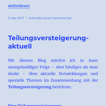
„Teilungsversteigerung – was wird versteigert?“
weiterlesen
Veröffentlicht
zu
5. Mai 2017
Schreibe einen Kommentar
am
Teilungsversteigerun
–
was
Teilungsversteigerung-
wird
versteigert?
aktuell
Mit diesem Blog möchte ich in loser
unregelmäßiger Folge – aber häufiger als man
denkt – über aktuelle Entwicklungen und
spezielle Themen im Zusammenhang mit der
Teilungsversteigerung
berichten.
Eine
Teilungsversteigerung