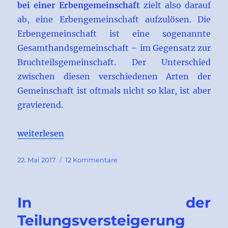
bei einer Erbengemeinschaft
zielt also darauf
ab, eine Erbengemeinschaft aufzulösen. Die
Erbengemeinschaft ist eine sogenannte
Gesamt­hands­gemeinschaft – im Gegensatz zur
Bruchteilsgemeinschaft. Der Unterschied
zwischen diesen verschiedenen Arten der
Gemeinschaft ist oftmals nicht so klar, ist aber
gravierend.
„Teilungsversteigerung bei einer Erbengemeinscha
weiterlesen
Veröffentlicht
zu
22. Mai 2017
12 Kommentare
am
Teilungsversteigerung
bei
einer
In der
Erbengemeinschaft
Teilungsversteigerung