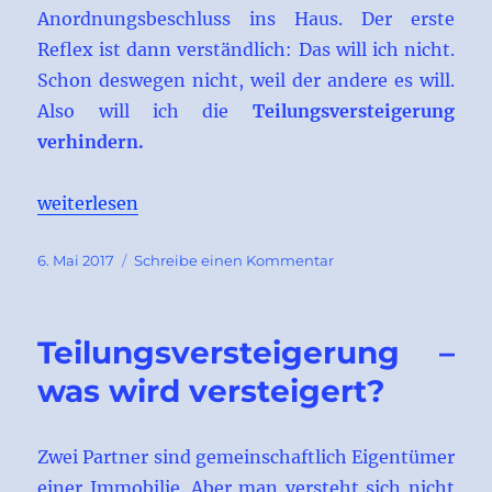
Anordnungsbeschluss ins Haus. Der erste
Reflex ist dann verständlich: Das will ich nicht.
Schon deswegen nicht, weil der andere es will.
Also will ich die
Teilungsversteigerung
verhindern.
„Teilungsversteigerung verhindern“
weiterlesen
Veröffentlicht
zu
6. Mai 2017
Schreibe einen Kommentar
am
Teilungsversteigerun
verhindern
Teilungsversteigerung –
was wird versteigert?
Zwei Partner sind gemeinschaftlich Eigentümer
einer Immobilie. Aber man versteht sich nicht