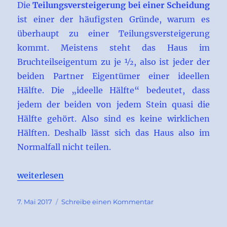
Die
Teilungsversteigerung bei einer Scheidung
ist einer der häufigsten Gründe, warum es
überhaupt zu einer Teilungsversteigerung
kommt. Meistens steht das Haus im
Bruchteilseigentum zu je ½, also ist jeder der
beiden Partner Eigentümer einer ideellen
Hälfte. Die „ideelle Hälfte“ bedeutet, dass
jedem der beiden von jedem Stein quasi die
Hälfte gehört. Also sind es keine wirklichen
Hälften. Deshalb lässt sich das Haus also im
Normalfall nicht teilen.
„Teilungsversteigerung bei einer Scheidung“
weiterlesen
Veröffentlicht
zu
7. Mai 2017
Schreibe einen Kommentar
am
Teilungsversteigerun
bei