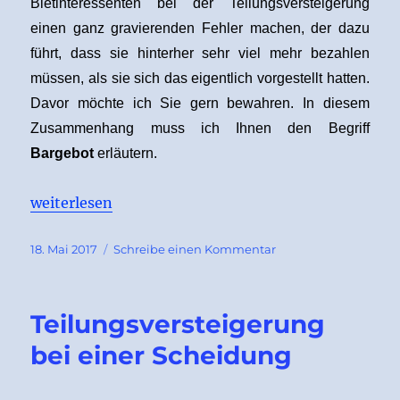
Bietinteressenten bei der Teilungsversteigerung
einen ganz gravierenden Fehler machen, der dazu
führt, dass sie hinterher sehr viel mehr bezahlen
müssen, als sie sich das eigentlich vorgestellt hatten.
Davor möchte ich Sie gern bewahren. In diesem
Zusammenhang muss ich Ihnen den Begriff
Bargebot
erläutern.
„Bargebot bei der Teilungsversteigerung“
weiterlesen
Veröffentlicht
zu
18. Mai 2017
Schreibe einen Kommentar
am
Bargebot
bei
der
Teilungsversteigerung
Teilungsversteigeru
bei einer Scheidung