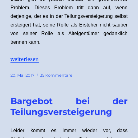
Problem. Dieses Problem tritt dann auf, wenn
derjenige, der es in der Teilungsversteigerung selbst
ersteigert hat, seine Rolle als Ersteher nicht sauber
von seiner Rolle als Alteigentümer gedanklich
trennen kann.
„In der Teilungsversteigerung selbst ersteigert?“
weiterlesen
Veröffentlicht
zu
20. Mai 2017
35 Kommentare
am
In
der
Teilungsversteigerung
Bargebot bei der
selbst
ersteigert?
Teilungsversteigerung
Leider kommt es immer wieder vor, dass